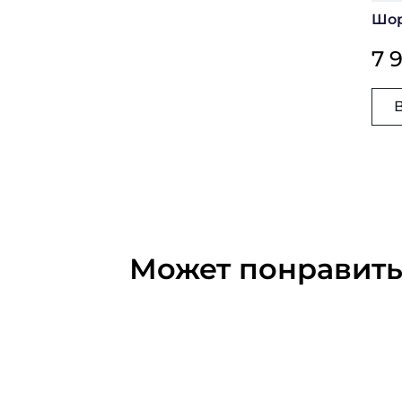
Шор
7 
Может понравит