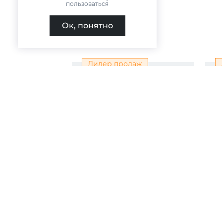
пользоваться
Ок, понятно
Лидер продаж
Платье из шифона
Брю