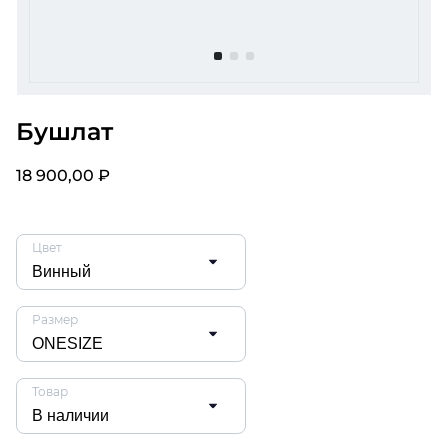
item
item
item
0
1
2
Item
1
Бушлат
of
3
18 900,00 ₽
Цвет
Размер
Товар