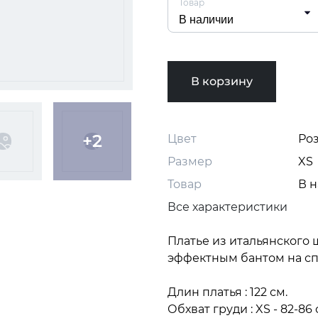
Товар
em
В корзину
+2
Цвет
Ро
Размер
XS
Товар
В 
Все характеристики
Платье из итальянского 
эффектным бантом на спи
Длин платья : 122 см.

Обхват груди : XS - 82-86 