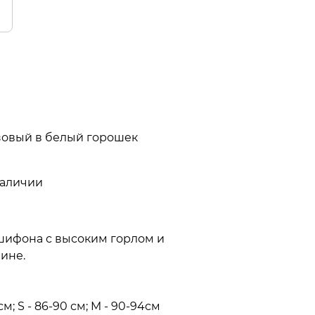
зовый в белый горошек
наличии
шифона с высоким горлом и 
не.

см; S - 86-90 см; M - 90-94см